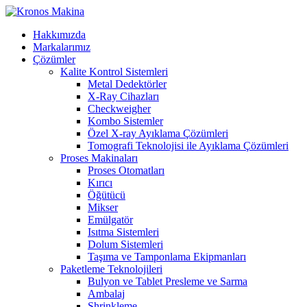
Hakkımızda
Markalarımız
Çözümler
Kalite Kontrol Sistemleri
Metal Dedektörler
X-Ray Cihazları
Checkweigher
Kombo Sistemler
Özel X-ray Ayıklama Çözümleri
Tomografi Teknolojisi ile Ayıklama Çözümleri
Proses Makinaları
Proses Otomatları
Kırıcı
Öğütücü
Mikser
Emülgatör
Isıtma Sistemleri
Dolum Sistemleri
Taşıma ve Tamponlama Ekipmanları
Paketleme Teknolojileri
Bulyon ve Tablet Presleme ve Sarma
Ambalaj
Shrinkleme