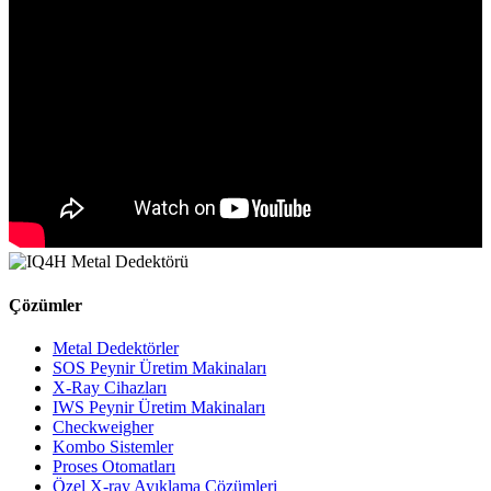
Çözümler
Metal Dedektörler
SOS Peynir Üretim Makinaları
X-Ray Cihazları
IWS Peynir Üretim Makinaları
Checkweigher
Kombo Sistemler
Proses Otomatları
Özel X-ray Ayıklama Çözümleri