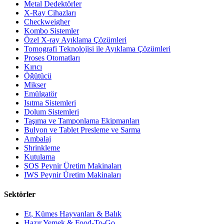
Metal Dedektörler
X-Ray Cihazları
Checkweigher
Kombo Sistemler
Özel X-ray Ayıklama Çözümleri
Tomografi Teknolojisi ile Ayıklama Çözümleri
Proses Otomatları
Kırıcı
Öğütücü
Mikser
Emülgatör
Isıtma Sistemleri
Dolum Sistemleri
Taşıma ve Tamponlama Ekipmanları
Bulyon ve Tablet Presleme ve Sarma
Ambalaj
Shrinkleme
Kutulama
SOS Peynir Üretim Makinaları
IWS Peynir Üretim Makinaları
Sektörler
Et, Kümes Hayvanları & Balık
Hazır Yemek & Food-To-Go