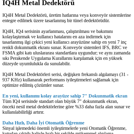
IQ4H Metal Dedektörü
IQ4H Metal Dedektörü, üretim hatlarına veya konveyör sistemlerine
entegre edilmek üzere tasarlanmış bir tünel dedektörüdür.
IQ4H, IQ4 serisinin ayarlanması, çalıştırılması ve bakımını
kolaylaştırmak ve kullanıcı hatalarını en aza indirmek için
tasarlanmış ilgi çekici yeni kullanıcı arayüzüne sahip en yeni 7 inç
renkli dokunmatik ekranı sunar. Konveyör sistemleri IFS, BRC ve
FSMA gibi katı uluslararası standartlara uygundur; ve aynı zamanda
sıkı Perakende Uygulama Kurallarını karşılamak için en yüksek
düzeyde uyumlulukla da sunulabilir.
IQ4H Metal Dedektörleri serisi, değişken frekanslı algılamayı (31 -
937 KHz) kullanarak performans iyileştirmeleri sağlamak için
optimize edilmiş çözümler sunar.
En yeni, kullanımı kolay arayüze sahip 7" Dokunmatik ekran
Tüm IQ4 serisinde standart olan büyük 7" dokunmatik ekran,
önceki nesil metal dedektörlerine göre %33 daha fazla alan sunar ve
kullanılabilirliği artırır.
Daha Hızlı, Daha İyi Otomatik Öğrenme
Sinyal işlemedeki önemli iyileştirmelerle yeni Otomatik Öğrenme,
kutudan çıktığı haliyle hızlı bir şekilde mükemmel algılama