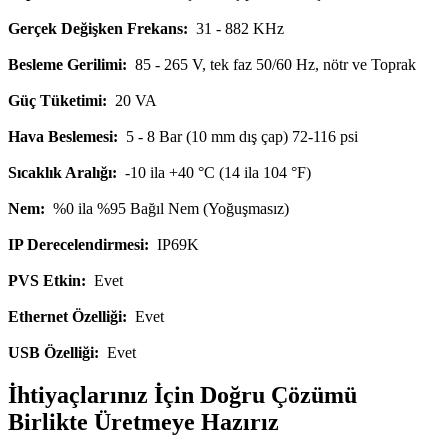
Gerçek Değişken Frekans:
31 - 882 KHz
Besleme Gerilimi:
85 - 265 V, tek faz 50/60 Hz, nötr ve Toprak
Güç Tüketimi:
20 VA
Hava Beslemesi:
5 - 8 Bar (10 mm dış çap) 72-116 psi
Sıcaklık Aralığı:
-10 ila +40 °C (14 ila 104 °F)
Nem:
%0 ila %95 Bağıl Nem (Yoğuşmasız)
IP Derecelendirmesi:
IP69K
PVS Etkin:
Evet
Ethernet Özelliği:
Evet
USB Özelliği:
Evet
İhtiyaçlarınız İçin Doğru Çözümü
Birlikte Üretmeye Hazırız