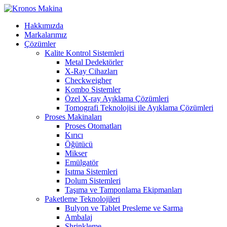
Hakkımızda
Markalarımız
Çözümler
Kalite Kontrol Sistemleri
Metal Dedektörler
X-Ray Cihazları
Checkweigher
Kombo Sistemler
Özel X-ray Ayıklama Çözümleri
Tomografi Teknolojisi ile Ayıklama Çözümleri
Proses Makinaları
Proses Otomatları
Kırıcı
Öğütücü
Mikser
Emülgatör
Isıtma Sistemleri
Dolum Sistemleri
Taşıma ve Tamponlama Ekipmanları
Paketleme Teknolojileri
Bulyon ve Tablet Presleme ve Sarma
Ambalaj
Shrinkleme