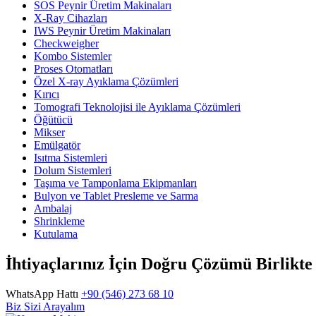
SOS Peynir Üretim Makinaları
X-Ray Cihazları
IWS Peynir Üretim Makinaları
Checkweigher
Kombo Sistemler
Proses Otomatları
Özel X-ray Ayıklama Çözümleri
Kırıcı
Tomografi Teknolojisi ile Ayıklama Çözümleri
Öğütücü
Mikser
Emülgatör
Isıtma Sistemleri
Dolum Sistemleri
Taşıma ve Tamponlama Ekipmanları
Bulyon ve Tablet Presleme ve Sarma
Ambalaj
Shrinkleme
Kutulama
İhtiyaçlarınız İçin Doğru Çözümü Birlikt
WhatsApp Hattı
+90 (546) 273 68 10
Biz Sizi Arayalım