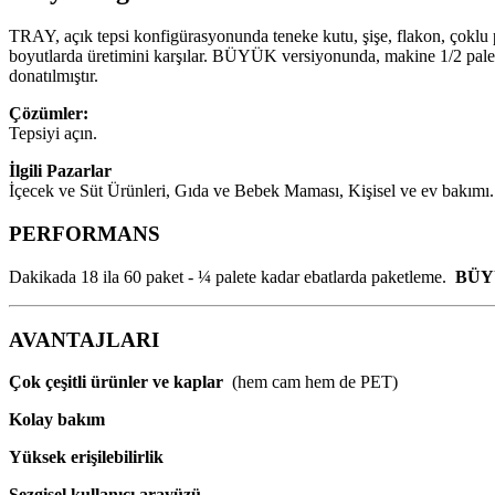
TRAY, açık tepsi konfigürasyonunda teneke kutu, şişe, flakon, çoklu 
boyutlarda üretimini karşılar. BÜYÜK versiyonunda, makine 1/2 palete k
donatılmıştır.
Çözümler:
Tepsiyi açın.
İlgili Pazarlar
İçecek ve Süt Ürünleri, Gıda ve Bebek Maması, Kişisel ve ev bakımı.
PERFORMANS
Dakikada 18 ila 60 paket - ¼ palete kadar ebatlarda paketleme.
BÜYÜ
AVANTAJLARI
Çok çeşitli ürünler ve kaplar
(hem cam hem de PET)
Kolay bakım
Yüksek erişilebilirlik
Sezgisel kullanıcı arayüzü