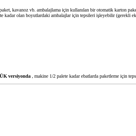
paket, kavanoz vb. ambalajlama için kullanılan bir otomatik karton pake
adar olan boyutlardaki ambalajlar için tepsileri işleyebilir (gerekli e
K versiyonda
, makine 1/2 palete kadar ebatlarda paketleme için tepsi