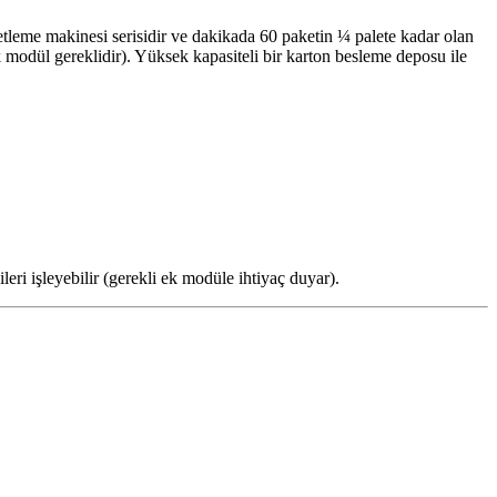
tleme makinesi serisidir ve dakikada 60 paketin ¼ palete kadar olan
k modül gereklidir). Yüksek kapasiteli bir karton besleme deposu ile
leri işleyebilir (gerekli ek modüle ihtiyaç duyar).