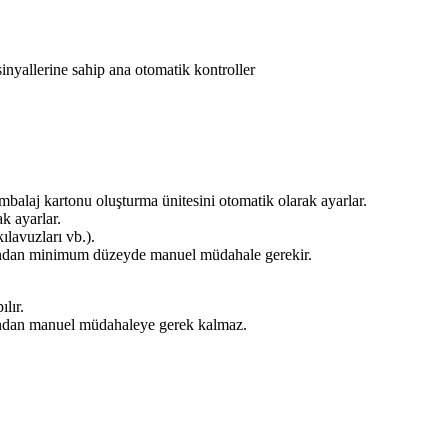
nyallerine sahip ana otomatik kontroller
balaj kartonu oluşturma ünitesini otomatik olarak ayarlar.
k ayarlar.
ılavuzları vb.).
afından minimum düzeyde manuel müdahale gerekir.
lır.
fından manuel müdahaleye gerek kalmaz.