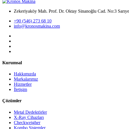
Zekeriyaköy Mah. Prof. Dr. Oktay Sinanoğlu Cad. No:3 Sar
+90 (546) 273 68 10
info@kronosmakina.com
Kurumsal
Hakkımızda
Markalarımız
Hizmetler
İletişim
Çözümler
Metal Dedektörler
X-Ray Cihazları
Checkweigher
Kombo Sistemler