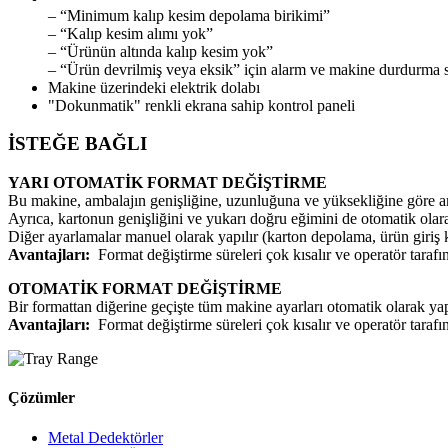
– “Minimum kalıp kesim depolama birikimi”
– “Kalıp kesim alımı yok”
– “Ürünün altında kalıp kesim yok”
– “Ürün devrilmiş veya eksik” için alarm ve makine durdurma si
Makine üzerindeki elektrik dolabı
"Dokunmatik" renkli ekrana sahip kontrol paneli
İSTEĞE BAĞLI
YARI OTOMATİK FORMAT DEĞİŞTİRME
Bu makine, ambalajın genişliğine, uzunluğuna ve yüksekliğine göre am
Ayrıca, kartonun genişliğini ve yukarı doğru eğimini de otomatik olara
Diğer ayarlamalar manuel olarak yapılır (karton depolama, ürün giriş k
Avantajları:
Format değiştirme süreleri çok kısalır ve operatör tar
OTOMATİK FORMAT DEĞİŞTİRME
Bir formattan diğerine geçişte tüm makine ayarları otomatik olarak yapı
Avantajları:
Format değiştirme süreleri çok kısalır ve operatör tara
Çözümler
Metal Dedektörler