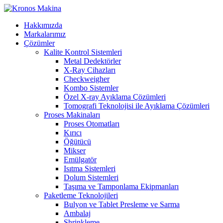
Hakkımızda
Markalarımız
Çözümler
Kalite Kontrol Sistemleri
Metal Dedektörler
X-Ray Cihazları
Checkweigher
Kombo Sistemler
Özel X-ray Ayıklama Çözümleri
Tomografi Teknolojisi ile Ayıklama Çözümleri
Proses Makinaları
Proses Otomatları
Kırıcı
Öğütücü
Mikser
Emülgatör
Isıtma Sistemleri
Dolum Sistemleri
Taşıma ve Tamponlama Ekipmanları
Paketleme Teknolojileri
Bulyon ve Tablet Presleme ve Sarma
Ambalaj
Shrinkleme