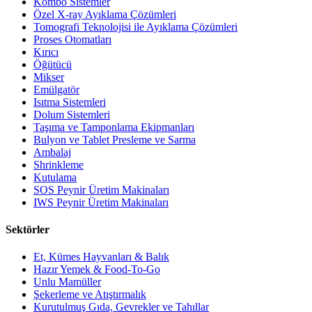
Kombo Sistemler
Özel X-ray Ayıklama Çözümleri
Tomografi Teknolojisi ile Ayıklama Çözümleri
Proses Otomatları
Kırıcı
Öğütücü
Mikser
Emülgatör
Isıtma Sistemleri
Dolum Sistemleri
Taşıma ve Tamponlama Ekipmanları
Bulyon ve Tablet Presleme ve Sarma
Ambalaj
Shrinkleme
Kutulama
SOS Peynir Üretim Makinaları
IWS Peynir Üretim Makinaları
Sektörler
Et, Kümes Hayvanları & Balık
Hazır Yemek & Food-To-Go
Unlu Mamüller
Şekerleme ve Atıştırmalık
Kurutulmuş Gıda, Gevrekler ve Tahıllar