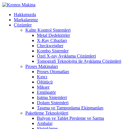
Hakkımızda
Markalarımız
Çözümler
Kalite Kontrol Sistemleri
Metal Dedektörler
X-Ray Cihazları
Checkweigher
Kombo Sistemler
Özel X-ray Ayıklama Çözümleri
Tomografi Teknolojisi ile Ayıklama Çözümleri
Proses Makinaları
Proses Otomatları
Kırıcı
Öğütücü
Mikser
Emülgatör
Isıtma Sistemleri
Dolum Sistemleri
Taşıma ve Tamponlama Ekipmanları
Paketleme Teknolojileri
Bulyon ve Tablet Presleme ve Sarma
Ambalaj
Shrinkleme