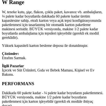
W Range
W, teneke kutu, şişe, flakon, çoklu paket, kavanoz vb. ambalajların,
¼ palete kadar boyutlarda dakikada 60 pakete kadar üretim
kapasitesine sahip, etrafı karton veya açık tepsi konfigürasyonunda
paketlenmesi için tasarlanmış bir otomatik karton paketleme
makinesi serisidir. BÜYÜK versiyonda, makine 1/2 palete kadar
boyutlarda ambalajlama için tepsileri işleyebilir (gerekli ek modül
gereklidir).
Yüksek kapasiteli karton besleme deposu ile donatılmıştır.
Çözümler:
Etrafını Sarmak.
İlgili Pazarlar
İçecek ve Süt Ürünleri, Gıda ve Bebek Maması, Kişisel ve Ev
Bakımı.
PERFORMANS
Dakikada 60 pakete kadar - ¼ palete kadar boyutların paketlenmesi.
BÜYÜK versiyonda, makine 1/2 palete kadar boyutların
paketlenmesi için karton işleyebilir (gerekli ek modüle ihtiyaç
duyar).