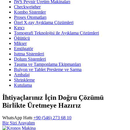
IWS Peynir Üretim Makinaları
Checkweigher
Kombo Sistemler
Proses Otomatları
Özel X-ray Ayıklama Çözümleri
Kırıcı
Tomografi Teknolojisi ile Ayıklama Çözümleri
Öğütücü
Mikser
Emülgatör
Isıtma Sistemleri
Dolum Sistemleri
Taşıma ve Tamponlama Ekipmanları
Bulyon ve Tablet Presleme ve Sarma
Ambalaj
Shrinkleme
Kutulama
İhtiyaçlarınız İçin Doğru Çözümü
Birlikte Üretmeye Hazırız
WhatsApp Hattı
+90 (546) 273 68 10
Biz Sizi Arayalım