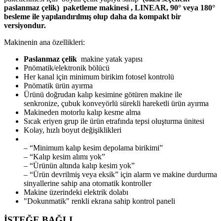
paslanmaz çelik) paketleme makinesi
, LINEAR, 90° veya 180°
besleme ile yapılandırılmış olup daha da kompakt bir
versiyondur.
Makinenin ana özellikleri:
Paslanmaz çelik
makine yatak yapısı
Pnömatik/elektronik bölücü
Her kanal için minimum birikim fotosel kontrolü
Pnömatik ürün ayırma
Ürünü doğrudan kalıp kesimine götüren makine ile
senkronize, çubuk konveyörlü sürekli hareketli ürün ayırma
Makineden motorlu kalıp kesme alma
Sıcak eriyen grup ile ürün etrafında tepsi oluşturma ünitesi
Kolay, hızlı boyut değişiklikleri
– “Minimum kalıp kesim depolama birikimi”
– “Kalıp kesim alımı yok”
– “Ürünün altında kalıp kesim yok”
– “Ürün devrilmiş veya eksik” için alarm ve makine durdurma
sinyallerine sahip ana otomatik kontroller
Makine üzerindeki elektrik dolabı
"Dokunmatik" renkli ekrana sahip kontrol paneli
İSTEĞE BAĞLI