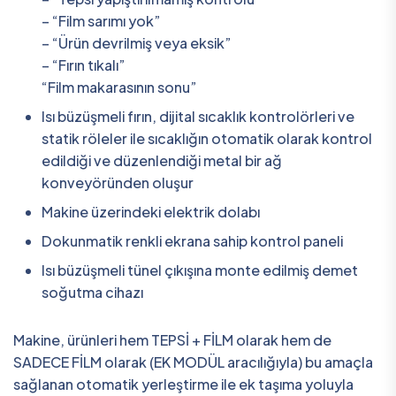
– “Film sarımı yok”
– “Ürün devrilmiş veya eksik”
– “Fırın tıkalı”
“Film makarasının sonu”
Isı büzüşmeli fırın, dijital sıcaklık kontrolörleri ve
statik röleler ile sıcaklığın otomatik olarak kontrol
edildiği ve düzenlendiği metal bir ağ
konveyöründen oluşur
Makine üzerindeki elektrik dolabı
Dokunmatik renkli ekrana sahip kontrol paneli
Isı büzüşmeli tünel çıkışına monte edilmiş demet
soğutma cihazı
Makine, ürünleri hem TEPSİ + FİLM olarak hem de
SADECE FİLM olarak (EK MODÜL aracılığıyla) bu amaçla
sağlanan otomatik yerleştirme ile ek taşıma yoluyla