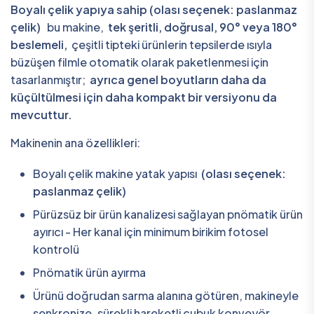
Boyalı çelik yapıya sahip (olası seçenek: paslanmaz
çelik)
bu makine,
tek şeritli, doğrusal, 90° veya 180°
beslemeli,
çeşitli tipteki ürünlerin tepsilerde ısıyla
büzüşen filmle otomatik olarak paketlenmesi için
tasarlanmıştır;
ayrıca genel boyutların daha da
küçültülmesi için daha kompakt bir versiyonu da
mevcuttur.
Makinenin ana özellikleri:
Boyalı çelik makine yatak yapısı
(olası seçenek:
paslanmaz çelik)
Pürüzsüz bir ürün kanalizesi sağlayan pnömatik ürün
ayırıcı - Her kanal için minimum birikim fotosel
kontrolü
Pnömatik ürün ayırma
Ürünü doğrudan sarma alanına götüren, makineyle
senkronize, sürekli hareketli çubuk konveyör