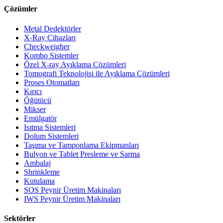
Çözümler
Metal Dedektörler
X-Ray Cihazları
Checkweigher
Kombo Sistemler
Özel X-ray Ayıklama Çözümleri
Tomografi Teknolojisi ile Ayıklama Çözümleri
Proses Otomatları
Kırıcı
Öğütücü
Mikser
Emülgatör
Isıtma Sistemleri
Dolum Sistemleri
Taşıma ve Tamponlama Ekipmanları
Bulyon ve Tablet Presleme ve Sarma
Ambalaj
Shrinkleme
Kutulama
SOS Peynir Üretim Makinaları
IWS Peynir Üretim Makinaları
Sektörler