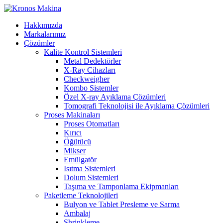
Hakkımızda
Markalarımız
Çözümler
Kalite Kontrol Sistemleri
Metal Dedektörler
X-Ray Cihazları
Checkweigher
Kombo Sistemler
Özel X-ray Ayıklama Çözümleri
Tomografi Teknolojisi ile Ayıklama Çözümleri
Proses Makinaları
Proses Otomatları
Kırıcı
Öğütücü
Mikser
Emülgatör
Isıtma Sistemleri
Dolum Sistemleri
Taşıma ve Tamponlama Ekipmanları
Paketleme Teknolojileri
Bulyon ve Tablet Presleme ve Sarma
Ambalaj
Shrinkleme