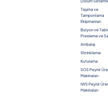
Dolum Sistemle
Taşıma ve
Tamponlama
Ekipmanları
Bulyon ve Tabl
Presleme ve S
Ambalaj
Shrinkleme
Kutulama
SOS Peynir Üre
Makinaları
IWS Peynir Üre
Makinaları