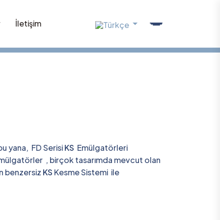
r
İletişim
bu yana, FD Serisi
KS
Emülgatörleri
mülgatörler , birçok tasarımda mevcut olan
n benzersiz
KS
Kesme Sistemi ile