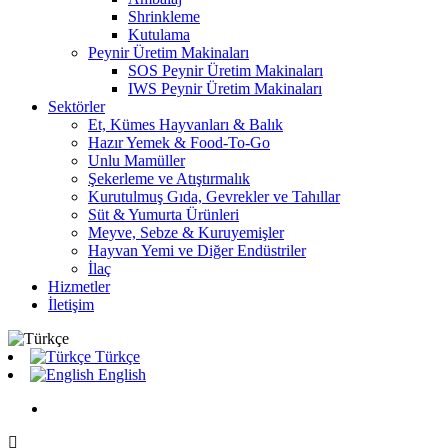
Shrinkleme
Kutulama
Peynir Üretim Makinaları
SOS Peynir Üretim Makinaları
IWS Peynir Üretim Makinaları
Sektörler
Et, Kümes Hayvanları & Balık
Hazır Yemek & Food-To-Go
Unlu Mamüller
Şekerleme ve Atıştırmalık
Kurutulmuş Gıda, Gevrekler ve Tahıllar
Süt & Yumurta Ürünleri
Meyve, Sebze & Kuruyemişler
Hayvan Yemi ve Diğer Endüstriler
İlaç
Hizmetler
İletişim
Türkçe
English