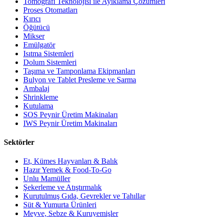
Tomografi Teknolojisi ile Ayıklama Çözümleri
Proses Otomatları
Kırıcı
Öğütücü
Mikser
Emülgatör
Isıtma Sistemleri
Dolum Sistemleri
Taşıma ve Tamponlama Ekipmanları
Bulyon ve Tablet Presleme ve Sarma
Ambalaj
Shrinkleme
Kutulama
SOS Peynir Üretim Makinaları
IWS Peynir Üretim Makinaları
Sektörler
Et, Kümes Hayvanları & Balık
Hazır Yemek & Food-To-Go
Unlu Mamüller
Şekerleme ve Atıştırmalık
Kurutulmuş Gıda, Gevrekler ve Tahıllar
Süt & Yumurta Ürünleri
Meyve, Sebze & Kuruyemişler