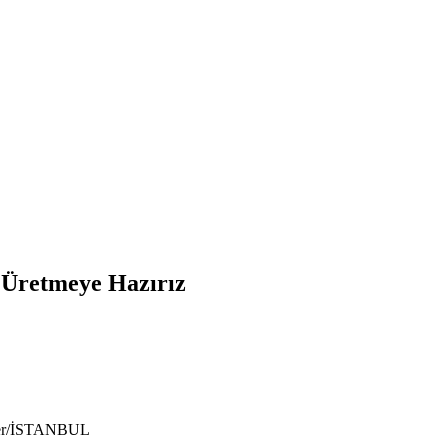
e Üretmeye Hazırız
ıyer/İSTANBUL