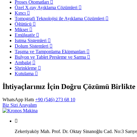
Proses Otomatları
Özel X-ray Ayıklama Çözümleri
Kırıcı
Tomografi Teknolojisi ile Ayıklama Çözümleri
Öğütücü
Mikser
Emülgatör
Isıtma Sistemleri
Dolum Sistemleri
Taşıma ve Tamponlama Ekipmanları
Bulyon ve Tablet Presleme ve Sarma
Ambalaj
Shrinkleme
Kutulama
İhtiyaçlarınız İçin Doğru Çözümü Birlikt
WhatsApp Hattı
+90 (546) 273 68 10
Biz Sizi Arayalım
Zekeriyaköy Mah. Prof. Dr. Oktay Sinanoğlu Cad. No:3 Sar