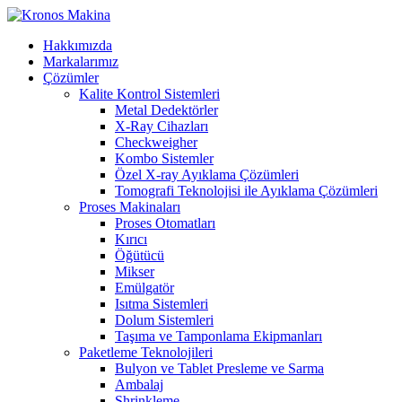
Hakkımızda
Markalarımız
Çözümler
Kalite Kontrol Sistemleri
Metal Dedektörler
X-Ray Cihazları
Checkweigher
Kombo Sistemler
Özel X-ray Ayıklama Çözümleri
Tomografi Teknolojisi ile Ayıklama Çözümleri
Proses Makinaları
Proses Otomatları
Kırıcı
Öğütücü
Mikser
Emülgatör
Isıtma Sistemleri
Dolum Sistemleri
Taşıma ve Tamponlama Ekipmanları
Paketleme Teknolojileri
Bulyon ve Tablet Presleme ve Sarma
Ambalaj
Shrinkleme