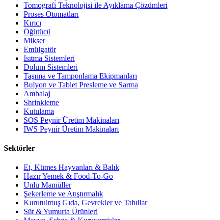
Tomografi Teknolojisi ile Ayıklama Çözümleri
Proses Otomatları
Kırıcı
Öğütücü
Mikser
Emülgatör
Isıtma Sistemleri
Dolum Sistemleri
Taşıma ve Tamponlama Ekipmanları
Bulyon ve Tablet Presleme ve Sarma
Ambalaj
Shrinkleme
Kutulama
SOS Peynir Üretim Makinaları
IWS Peynir Üretim Makinaları
Sektörler
Et, Kümes Hayvanları & Balık
Hazır Yemek & Food-To-Go
Unlu Mamüller
Şekerleme ve Atıştırmalık
Kurutulmuş Gıda, Gevrekler ve Tahıllar
Süt & Yumurta Ürünleri