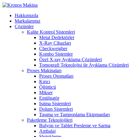
Hakkımızda
Markalarımız
Çözümler
Kalite Kontrol Sistemleri
Metal Dedektörler
X-Ray Cihazları
Checkweigher
Kombo Sistemler
Özel X-ray Ayıklama Çözümleri
Tomografi Teknolojisi ile Ayıklama Çözümleri
Proses Makinaları
Proses Otomatları
Kırıcı
Öğütücü
Mikser
Emülgatör
Isıtma Sistemleri
Dolum Sistemleri
Taşıma ve Tamponlama Ekipmanları
Paketleme Teknolojileri
Bulyon ve Tablet Presleme ve Sarma
Ambalaj
Shrinkleme