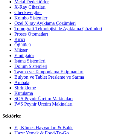
Metal Dedektörler
X-Ray Cihazları
Checkweigher
Kombo Sistemler
Özel X-ray Ayıklama Çözümleri
Tomografi Teknolojisi ile Ayıklama Çözümleri
Proses Otomatları
Kırıcı
Öğütücü
Mikser
Emülgatör
Isıtma Sistemleri
Dolum Sistemleri
Taşıma ve Tamponlama Ekipmanları
Bulyon ve Tablet Presleme ve Sarma
Ambalaj
Shrinkleme
Kutulama
SOS Peynir Üretim Makinaları
IWS Peynir Üretim Makinaları
Sektörler
Et, Kümes Hayvanları & Balık
Hazır Yemek & Food-To-Go