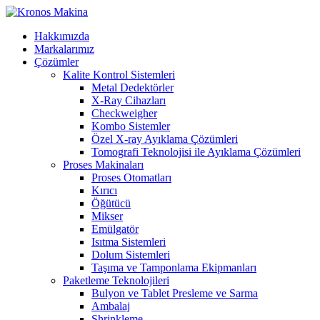
Hakkımızda
Markalarımız
Çözümler
Kalite Kontrol Sistemleri
Metal Dedektörler
X-Ray Cihazları
Checkweigher
Kombo Sistemler
Özel X-ray Ayıklama Çözümleri
Tomografi Teknolojisi ile Ayıklama Çözümleri
Proses Makinaları
Proses Otomatları
Kırıcı
Öğütücü
Mikser
Emülgatör
Isıtma Sistemleri
Dolum Sistemleri
Taşıma ve Tamponlama Ekipmanları
Paketleme Teknolojileri
Bulyon ve Tablet Presleme ve Sarma
Ambalaj
Shrinkleme