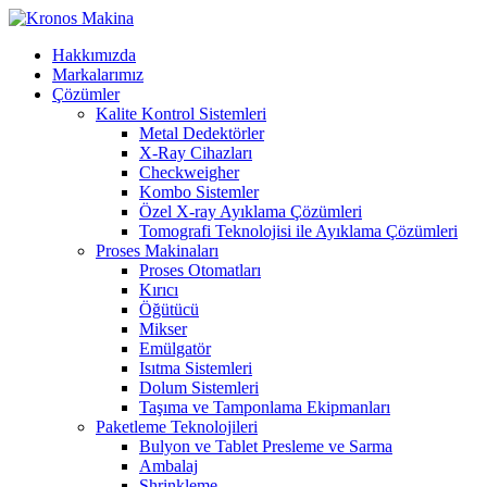
Hakkımızda
Markalarımız
Çözümler
Kalite Kontrol Sistemleri
Metal Dedektörler
X-Ray Cihazları
Checkweigher
Kombo Sistemler
Özel X-ray Ayıklama Çözümleri
Tomografi Teknolojisi ile Ayıklama Çözümleri
Proses Makinaları
Proses Otomatları
Kırıcı
Öğütücü
Mikser
Emülgatör
Isıtma Sistemleri
Dolum Sistemleri
Taşıma ve Tamponlama Ekipmanları
Paketleme Teknolojileri
Bulyon ve Tablet Presleme ve Sarma
Ambalaj
Shrinkleme