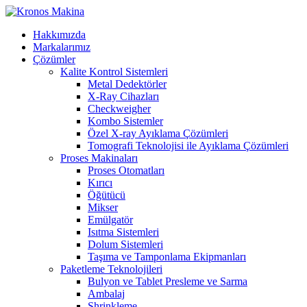
Hakkımızda
Markalarımız
Çözümler
Kalite Kontrol Sistemleri
Metal Dedektörler
X-Ray Cihazları
Checkweigher
Kombo Sistemler
Özel X-ray Ayıklama Çözümleri
Tomografi Teknolojisi ile Ayıklama Çözümleri
Proses Makinaları
Proses Otomatları
Kırıcı
Öğütücü
Mikser
Emülgatör
Isıtma Sistemleri
Dolum Sistemleri
Taşıma ve Tamponlama Ekipmanları
Paketleme Teknolojileri
Bulyon ve Tablet Presleme ve Sarma
Ambalaj
Shrinkleme