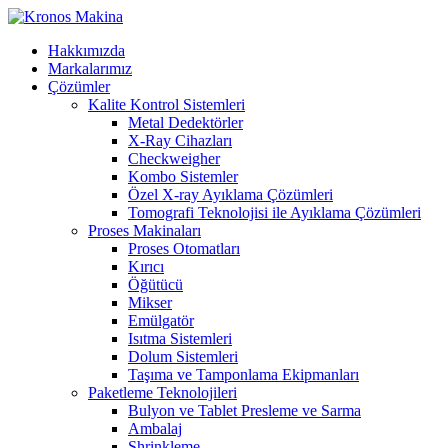
Hakkımızda
Markalarımız
Çözümler
Kalite Kontrol Sistemleri
Metal Dedektörler
X-Ray Cihazları
Checkweigher
Kombo Sistemler
Özel X-ray Ayıklama Çözümleri
Tomografi Teknolojisi ile Ayıklama Çözümleri
Proses Makinaları
Proses Otomatları
Kırıcı
Öğütücü
Mikser
Emülgatör
Isıtma Sistemleri
Dolum Sistemleri
Taşıma ve Tamponlama Ekipmanları
Paketleme Teknolojileri
Bulyon ve Tablet Presleme ve Sarma
Ambalaj
Shrinkleme