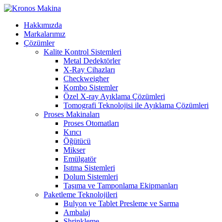
Hakkımızda
Markalarımız
Çözümler
Kalite Kontrol Sistemleri
Metal Dedektörler
X-Ray Cihazları
Checkweigher
Kombo Sistemler
Özel X-ray Ayıklama Çözümleri
Tomografi Teknolojisi ile Ayıklama Çözümleri
Proses Makinaları
Proses Otomatları
Kırıcı
Öğütücü
Mikser
Emülgatör
Isıtma Sistemleri
Dolum Sistemleri
Taşıma ve Tamponlama Ekipmanları
Paketleme Teknolojileri
Bulyon ve Tablet Presleme ve Sarma
Ambalaj
Shrinkleme