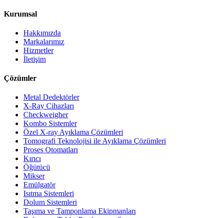
Kurumsal
Hakkımızda
Markalarımız
Hizmetler
İletişim
Çözümler
Metal Dedektörler
X-Ray Cihazları
Checkweigher
Kombo Sistemler
Özel X-ray Ayıklama Çözümleri
Tomografi Teknolojisi ile Ayıklama Çözümleri
Proses Otomatları
Kırıcı
Öğütücü
Mikser
Emülgatör
Isıtma Sistemleri
Dolum Sistemleri
Taşıma ve Tamponlama Ekipmanları