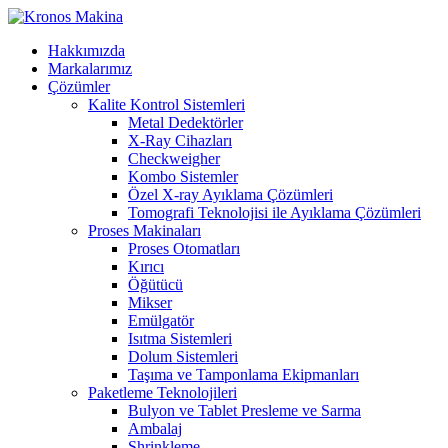
Hakkımızda
Markalarımız
Çözümler
Kalite Kontrol Sistemleri
Metal Dedektörler
X-Ray Cihazları
Checkweigher
Kombo Sistemler
Özel X-ray Ayıklama Çözümleri
Tomografi Teknolojisi ile Ayıklama Çözümleri
Proses Makinaları
Proses Otomatları
Kırıcı
Öğütücü
Mikser
Emülgatör
Isıtma Sistemleri
Dolum Sistemleri
Taşıma ve Tamponlama Ekipmanları
Paketleme Teknolojileri
Bulyon ve Tablet Presleme ve Sarma
Ambalaj
Shrinkleme