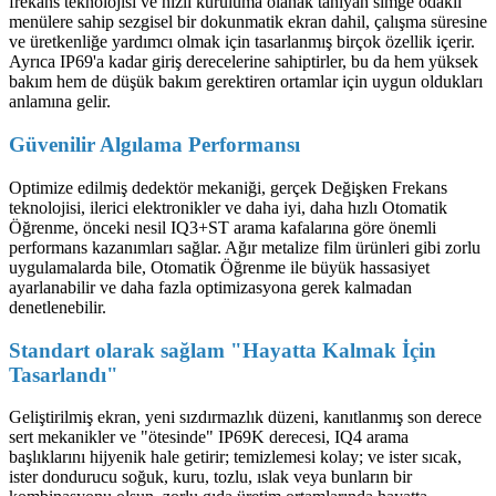
frekans teknolojisi ve hızlı kuruluma olanak tanıyan simge odaklı
menülere sahip sezgisel bir dokunmatik ekran dahil, çalışma süresine
ve üretkenliğe yardımcı olmak için tasarlanmış birçok özellik içerir.
Ayrıca IP69'a kadar giriş derecelerine sahiptirler, bu da hem yüksek
bakım hem de düşük bakım gerektiren ortamlar için uygun oldukları
anlamına gelir.
Güvenilir Algılama Performansı
Optimize edilmiş dedektör mekaniği, gerçek Değişken Frekans
teknolojisi, ilerici elektronikler ve daha iyi, daha hızlı Otomatik
Öğrenme, önceki nesil IQ3+ST arama kafalarına göre önemli
performans kazanımları sağlar. Ağır metalize film ürünleri gibi zorlu
uygulamalarda bile, Otomatik Öğrenme ile büyük hassasiyet
ayarlanabilir ve daha fazla optimizasyona gerek kalmadan
denetlenebilir.
Standart olarak sağlam "Hayatta Kalmak İçin
Tasarlandı"
Geliştirilmiş ekran, yeni sızdırmazlık düzeni, kanıtlanmış son derece
sert mekanikler ve "ötesinde" IP69K derecesi, IQ4 arama
başlıklarını hijyenik hale getirir; temizlemesi kolay; ve ister sıcak,
ister dondurucu soğuk, kuru, tozlu, ıslak veya bunların bir