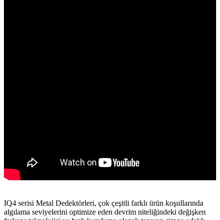
IQ4 serisi Metal Dedektörleri, çok çeşitli farklı ürün koşullarında
algılama seviyelerini optimize eden devrim niteliğindeki değişken