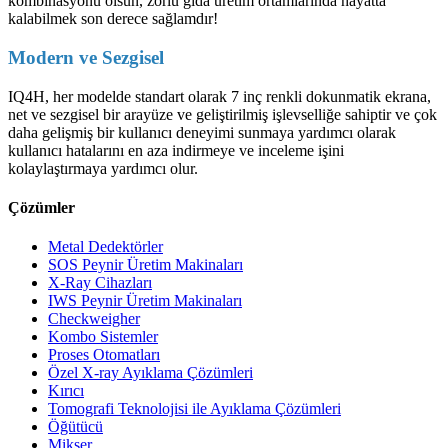
kombinasyonu olsun, zorlu gıda üretim ortamlarında hayatta
kalabilmek son derece sağlamdır!
Modern ve Sezgisel
IQ4H, her modelde standart olarak 7 inç renkli dokunmatik ekrana,
net ve sezgisel bir arayüze ve geliştirilmiş işlevselliğe sahiptir ve çok
daha gelişmiş bir kullanıcı deneyimi sunmaya yardımcı olarak
kullanıcı hatalarını en aza indirmeye ve inceleme işini
kolaylaştırmaya yardımcı olur.
Çözümler
Metal Dedektörler
SOS Peynir Üretim Makinaları
X-Ray Cihazları
IWS Peynir Üretim Makinaları
Checkweigher
Kombo Sistemler
Proses Otomatları
Özel X-ray Ayıklama Çözümleri
Kırıcı
Tomografi Teknolojisi ile Ayıklama Çözümleri
Öğütücü
Mikser