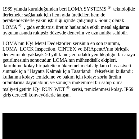
®
1969 yılında kurulduğundan beri LOMA SYSTEMS
teknolojide
ilerlemeler sağlamak için hem gıda üreticileri hem de
perakendecilerle yakın işbirliği içinde çalışmıştır. Sonuç olarak
®
LOMA
, gıda endüstrisi üretim hatlarında etkili metal algılama
uygulamasında rakipsiz düzeyde deneyim ve uzmanlığa sahiptir.
LOMA'nın IQ4 Metal Dedektörleri serisinin en son tanıtımı,
LOMA, LOCK Inspection, CINTEX ve BRApentA'nın birleşik
deneyimi ile yaklaşık 50 yıllık müşteri odaklı yenilikçiliğin bir araya
getirilmesinin sonucudur. LOMA'nın mühendislik ekipleri,
kurulumu kolay bir pakette mükemmel metal algılama hassasiyeti
sunmak için "Hayatta Kalmak İçin Tasarlandı" felsefesini kullandı;
kullanımı kolay; temizleme ve bakım için kolay; zorlu üretim
ortamlarına dayanabilir; ve sonuçta mükemmel bir sahip olma
®
maliyeti getirir. IQ4 RUN-WET
serisi, temizlenmesi kolay, IP69
giriş dereceli konveyörlerle tanışın.