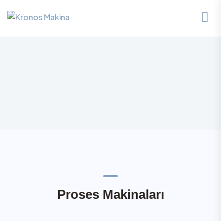
P
r
o
s
e
s
M
a
k
i
n
a
l
a
r
ı