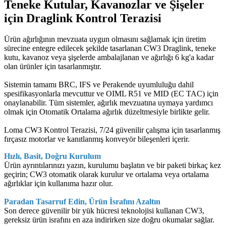
Teneke Kutular, Kavanozlar ve Şişeler
için Draglink Kontrol Terazisi
Ürün ağırlığının mevzuata uygun olmasını sağlamak için üretim
sürecine entegre edilecek şekilde tasarlanan CW3 Draglink, teneke
kutu, kavanoz veya şişelerde ambalajlanan ve ağırlığı 6 kg'a kadar
olan ürünler için tasarlanmıştır.
Sistemin tamamı BRC, IFS ve Perakende uyumluluğu dahil
spesifikasyonlarla mevcuttur ve OIML R51 ve MID (EC TAC) için
onaylanabilir. Tüm sistemler, ağırlık mevzuatına uymaya yardımcı
olmak için Otomatik Ortalama ağırlık düzeltmesiyle birlikte gelir.
Loma CW3 Kontrol Terazisi, 7/24 güvenilir çalışma için tasarlanmış
fırçasız motorlar ve kanıtlanmış konveyör bileşenleri içerir.
Hızlı, Basit, Doğru Kurulum
Ürün ayrıntılarınızı yazın, kurulumu başlatın ve bir paketi birkaç kez
geçirin; CW3 otomatik olarak kurulur ve ortalama veya ortalama
ağırlıklar için kullanıma hazır olur.
Paradan Tasarruf Edin, Ürün İsrafını Azaltın
Son derece güvenilir bir yük hücresi teknolojisi kullanan CW3,
gereksiz ürün israfını en aza indirirken size doğru okumalar sağlar.