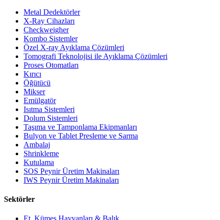
Metal Dedektörler
X-Ray Cihazları
Checkweigher
Kombo Sistemler
Özel X-ray Ayıklama Çözümleri
Tomografi Teknolojisi ile Ayıklama Çözümleri
Proses Otomatları
Kırıcı
Öğütücü
Mikser
Emülgatör
Isıtma Sistemleri
Dolum Sistemleri
Taşıma ve Tamponlama Ekipmanları
Bulyon ve Tablet Presleme ve Sarma
Ambalaj
Shrinkleme
Kutulama
SOS Peynir Üretim Makinaları
IWS Peynir Üretim Makinaları
Sektörler
Et, Kümes Hayvanları & Balık