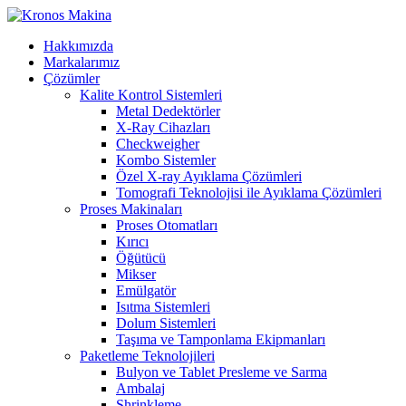
Hakkımızda
Markalarımız
Çözümler
Kalite Kontrol Sistemleri
Metal Dedektörler
X-Ray Cihazları
Checkweigher
Kombo Sistemler
Özel X-ray Ayıklama Çözümleri
Tomografi Teknolojisi ile Ayıklama Çözümleri
Proses Makinaları
Proses Otomatları
Kırıcı
Öğütücü
Mikser
Emülgatör
Isıtma Sistemleri
Dolum Sistemleri
Taşıma ve Tamponlama Ekipmanları
Paketleme Teknolojileri
Bulyon ve Tablet Presleme ve Sarma
Ambalaj
Shrinkleme