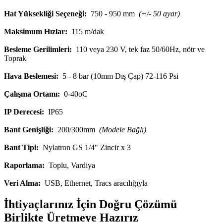
Hat Yüksekliği Seçeneği:
750 - 950 mm
(+/- 50 ayar)
Maksimum Hızlar:
115 m/dak
Besleme Gerilimleri:
110 veya 230 V, tek faz 50/60Hz, nötr ve
Toprak
Hava Beslemesi:
5 - 8 bar (10mm Dış Çap) 72-116 Psi
Çalışma Ortamı:
0-40oC
IP Derecesi:
IP65
Bant Genişliği:
200/300mm
(Modele Bağlı)
Bant Tipi:
Nylatron GS 1/4" Zincir x 3
Raporlama:
Toplu, Vardiya
Veri Alma:
USB, Ethernet, Tracs aracılığıyla
İhtiyaçlarınız İçin Doğru Çözümü
Birlikte Üretmeye Hazırız