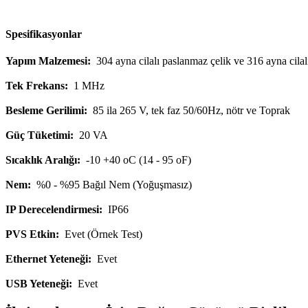
Spesifikasyonlar
Yapım Malzemesi:
304 ayna cilalı paslanmaz çelik ve 316 ayna cilal
Tek Frekans:
1 MHz
Besleme Gerilimi:
85 ila 265 V, tek faz 50/60Hz, nötr ve Toprak
Güç Tüketimi:
20 VA
Sıcaklık Aralığı:
-10 +40 oC (14 - 95 oF)
Nem:
%0 - %95 Bağıl Nem (Yoğuşmasız)
IP Derecelendirmesi:
IP66
PVS Etkin:
Evet (Örnek Test)
Ethernet Yeteneği:
Evet
USB Yeteneği:
Evet