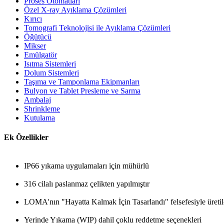
Proses Otomatları
Özel X-ray Ayıklama Çözümleri
Kırıcı
Tomografi Teknolojisi ile Ayıklama Çözümleri
Öğütücü
Mikser
Emülgatör
Isıtma Sistemleri
Dolum Sistemleri
Taşıma ve Tamponlama Ekipmanları
Bulyon ve Tablet Presleme ve Sarma
Ambalaj
Shrinkleme
Kutulama
Ek Özellikler
IP66 yıkama uygulamaları için mühürlü
316 cilalı paslanmaz çelikten yapılmıştır
LOMA'nın "Hayatta Kalmak İçin Tasarlandı" felsefesiyle üretil
Yerinde Yıkama (WIP) dahil çoklu reddetme seçenekleri