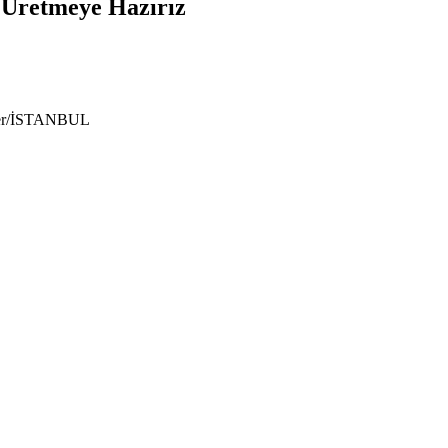
e Üretmeye Hazırız
ıyer/İSTANBUL