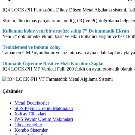
IQ4 LOCK-PH Farmasötik Dikey Düşen Metal Algılama sistemi, üstün ve 
Sistem, tüm temas parçalarının tam IQ, OQ ve PQ doğrulama belgeleri v
Kullanımı kolay yeni bir arayüze sahip 7” Dokunmatik Ekran
Yeni 7” dokunmatik ekran, basit ve etkili kullanıcı erişimi ve basit kul
Temizlemesi ve bakımı kolay
Tamamen GMP uyumludur ve toz tutmayan ayna cilalı kaplamayla yapı
Otomatik Öğrenme Basit ve Hızlı Kurulum Sağlar​​​​​​​
IQ4 LOCK-PH VF Vertical Fall, 200 farklı ön ayarı otomatik olarak k
Çözümler
Metal Dedektörler
SOS Peynir Üretim Makinaları
X-Ray Cihazları
IWS Peynir Üretim Makinaları
Checkweigher
Kombo Sistemler