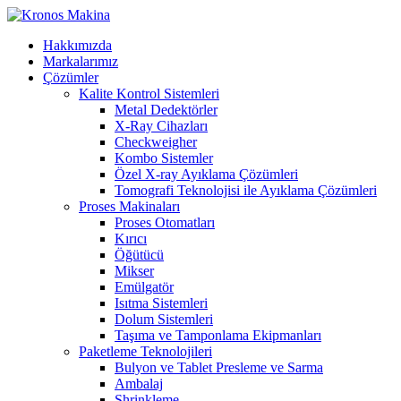
Hakkımızda
Markalarımız
Çözümler
Kalite Kontrol Sistemleri
Metal Dedektörler
X-Ray Cihazları
Checkweigher
Kombo Sistemler
Özel X-ray Ayıklama Çözümleri
Tomografi Teknolojisi ile Ayıklama Çözümleri
Proses Makinaları
Proses Otomatları
Kırıcı
Öğütücü
Mikser
Emülgatör
Isıtma Sistemleri
Dolum Sistemleri
Taşıma ve Tamponlama Ekipmanları
Paketleme Teknolojileri
Bulyon ve Tablet Presleme ve Sarma
Ambalaj
Shrinkleme