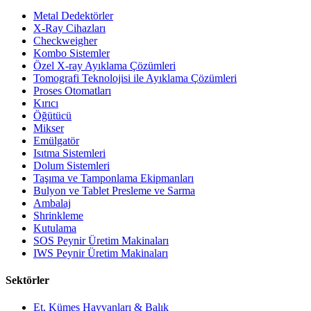
Metal Dedektörler
X-Ray Cihazları
Checkweigher
Kombo Sistemler
Özel X-ray Ayıklama Çözümleri
Tomografi Teknolojisi ile Ayıklama Çözümleri
Proses Otomatları
Kırıcı
Öğütücü
Mikser
Emülgatör
Isıtma Sistemleri
Dolum Sistemleri
Taşıma ve Tamponlama Ekipmanları
Bulyon ve Tablet Presleme ve Sarma
Ambalaj
Shrinkleme
Kutulama
SOS Peynir Üretim Makinaları
IWS Peynir Üretim Makinaları
Sektörler
Et, Kümes Hayvanları & Balık