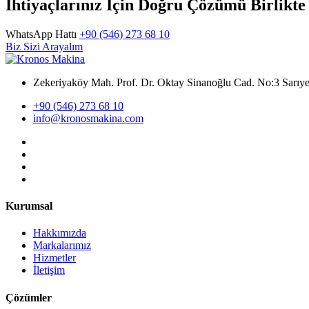
İhtiyaçlarınız İçin Doğru Çözümü Birlikt
WhatsApp Hattı
+90 (546) 273 68 10
Biz Sizi Arayalım
Zekeriyaköy Mah. Prof. Dr. Oktay Sinanoğlu Cad. No:3 Sar
+90 (546) 273 68 10
info@kronosmakina.com
Kurumsal
Hakkımızda
Markalarımız
Hizmetler
İletişim
Çözümler