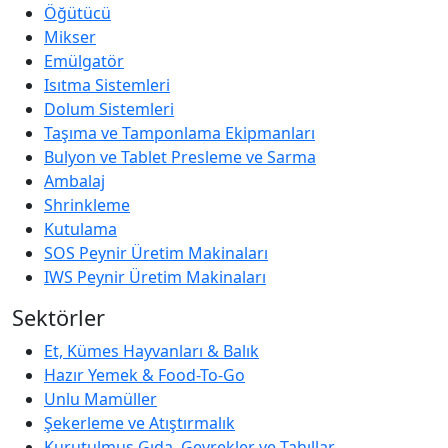
Öğütücü
Mikser
Emülgatör
Isıtma Sistemleri
Dolum Sistemleri
Taşıma ve Tamponlama Ekipmanları
Bulyon ve Tablet Presleme ve Sarma
Ambalaj
Shrinkleme
Kutulama
SOS Peynir Üretim Makinaları
IWS Peynir Üretim Makinaları
Sektörler
Et, Kümes Hayvanları & Balık
Hazır Yemek & Food-To-Go
Unlu Mamüller
Şekerleme ve Atıştırmalık
Kurutulmuş Gıda, Gevrekler ve Tahıllar