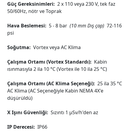
Güç Gereksinimleri:
2 x 110 veya 230 V, tek faz
50/60Hz, nötr ve Toprak
Hava Beslemesi:
5 - 8 bar
(10 mm Dış çap)
72-116
psi
Soğutma:
Vortex veya AC Klima
Çalışma Ortamı (Vortex Standardı):
Kabin
ısınmasıyla 2 ila 10 °C (Vortex ile 10 ila 25 °C)
Çalışma Ortamı (AC Klima Seçeneği):
25 ila 35 °C
AC Klima (AC Seçeneğiyle Kabin NEMA 4X'e
düşürüldü)
X Işını Güvenliği:
Sızıntı 1 µSv/h'den az
IP Derecesi:
IP66