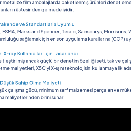
r metalize film ambalajlarda paketlenmiş ürünleri denetleme
unların üstesinden gelmede iyidir.
rakende ve Standartlarla Uyumlu
S, FSMA, Marks and Spencer, Tesco, Sainsburys, Morrisons,
mluluğu sağlamak için en son uygulama kurallarına (COP) uyac
i X-ray Kullanıcıları için Tasarlandı
itleştirilmiş ancak güçlü bir denetim özelliği seti, tak ve çal
etme maliyetleri, X5C'yi X-ışını teknolojisini kullanmaya ilk ad
 Düşük Sahip Olma Maliyeti
şük çalışma gücü, minimum sarf malzemesi parçaları ve mük
a maliyetlerinden birini sunar.