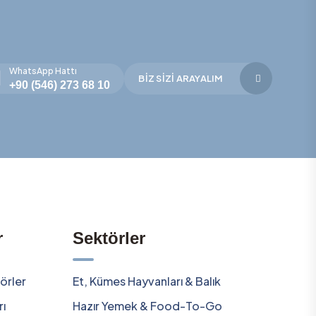
WhatsApp Hattı
BIZ SIZI ARAYALIM
+90 (546) 273 68 10
r
Sektörler
örler
Et, Kümes Hayvanları & Balık
rı
Hazır Yemek & Food-To-Go