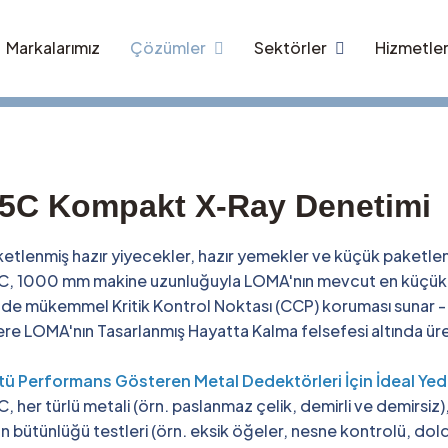
Markalarımız
Çözümler
Sektörler
Hizmetle
5C Kompakt X-Ray Denetimi
etlenmiş hazır yiyecekler, hazır yemekler ve küçük paketle
C, 1000 mm makine uzunluğuyla LOMA'nın mevcut en küçük X
nde mükemmel Kritik Kontrol Noktası (CCP) koruması sunar - 
re LOMA'nın Tasarlanmış Hayatta Kalma felsefesi altında üret
tü Performans Gösteren Metal Dedektörleri İçin İdeal Ye
, her türlü metali (örn. paslanmaz çelik, demirli ve demirsiz
n bütünlüğü testleri (örn. eksik öğeler, nesne kontrolü, doldur