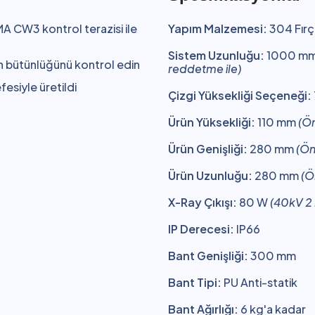
A CW3 kontrol terazisi ile
Yapım Malzemesi:
304 Fırç
Sistem Uzunluğu:
1000 m
n bütünlüğünü kontrol edin
reddetme ile)
esiyle üretildi
Çizgi Yüksekliği Seçeneği:
Ürün Yüksekliği:
110 mm
(Ö
Ürün Genişliği:
280 mm
(Ön
Ürün Uzunluğu:
280 mm
(Ö
X-Ray Çıkışı:
80 W
(40kV 2
IP Derecesi:
IP66
Bant Genişliği:
300 mm
Bant Tipi:
PU Anti-statik
Bant Ağırlığı:
6 kg'a kadar