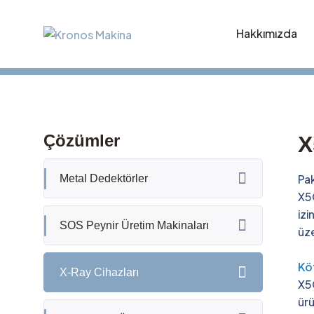
Hakkımızda
Çözümler
X
Pak
Metal Dedektörler
X5
izi
SOS Peynir Üretim Makinaları
üze
Kö
X-Ray Cihazları
X5C
ürü