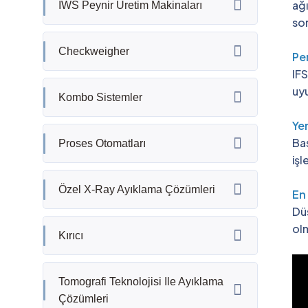
ağı
IWS Peynir Üretim Makinaları
sor
Checkweigher
Pe
IF
uyu
Kombo Sistemler
Yen
Bas
Proses Otomatları
işl
Özel X-Ray Ayıklama Çözümleri
En
Dü
olm
Kırıcı
Tomografi Teknolojisi Ile Ayıklama
Çözümleri