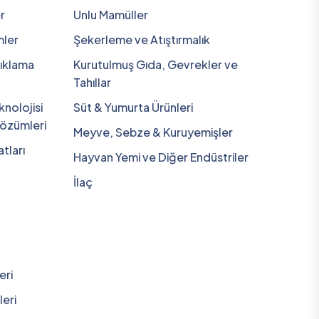
r
Unlu Mamüller
ler
Şekerleme ve Atıştırmalık
ıklama
Kurutulmuş Gıda, Gevrekler ve
Tahıllar
nolojisi
Süt & Yumurta Ürünleri
Çözümleri
Meyve, Sebze & Kuruyemişler
tları
Hayvan Yemi ve Diğer Endüstriler
İlaç
eri
eri