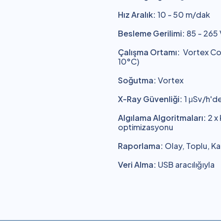
Hız Aralık:
10 - 50 m/dak
Besleme Gerilimi:
85 - 265 
Çalışma Ortamı:
Vortex Cool
10°C)
Soğutma:
Vortex
X-Ray Güvenliği:
1 μSv/h'den
Algılama Algoritmaları:
2 x 
optimizasyonu
Raporlama:
Olay, Toplu, K
Veri Alma:
USB aracılığıyla