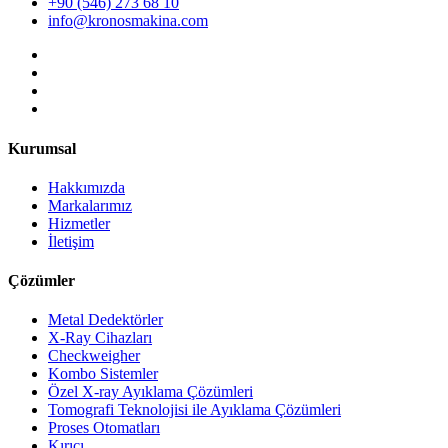
+90 (546) 273 68 10
info@kronosmakina.com
Kurumsal
Hakkımızda
Markalarımız
Hizmetler
İletişim
Çözümler
Metal Dedektörler
X-Ray Cihazları
Checkweigher
Kombo Sistemler
Özel X-ray Ayıklama Çözümleri
Tomografi Teknolojisi ile Ayıklama Çözümleri
Proses Otomatları
Kırıcı