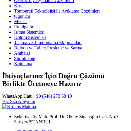
Özel X-ray Ayıklama Çözümleri
Kırıcı
Tomografi Teknolojisi ile Ayıklama Çözümleri
Öğütücü
Mikser
Emülgatör
Isıtma Sistemleri
Dolum Sistemleri
Taşıma ve Tamponlama Ekipmanları
Bulyon ve Tablet Presleme ve Sarma
Ambalaj
Shrinkleme
Kutulama
İhtiyaçlarınız İçin Doğru Çözümü
Birlikte Üretmeye Hazırız
WhatsApp Hattı
+90 (546) 273 68 10
Biz Sizi Arayalım
Zekeriyaköy Mah. Prof. Dr. Oktay Sinanoğlu Cad. No:3
Sarıyer/İSTANBUL