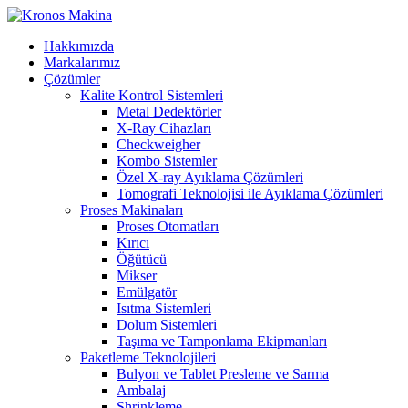
Hakkımızda
Markalarımız
Çözümler
Kalite Kontrol Sistemleri
Metal Dedektörler
X-Ray Cihazları
Checkweigher
Kombo Sistemler
Özel X-ray Ayıklama Çözümleri
Tomografi Teknolojisi ile Ayıklama Çözümleri
Proses Makinaları
Proses Otomatları
Kırıcı
Öğütücü
Mikser
Emülgatör
Isıtma Sistemleri
Dolum Sistemleri
Taşıma ve Tamponlama Ekipmanları
Paketleme Teknolojileri
Bulyon ve Tablet Presleme ve Sarma
Ambalaj
Shrinkleme