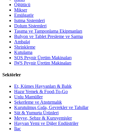
Öğütücü
Mikser
Emülgatör
Isıtma Sistemleri
Dolum Sistemleri
Taşıma ve Tamponlama Ekipmanları
Bulyon ve Tablet Presleme ve Sarma
Ambalaj
Shrinkleme
Kutulama
SOS Peynir Üretim Makinaları
IWS Peynir Üretim Makinaları
Sektörler
Et, Kümes Hayvanları & Balık
Hazır Yemek & Food-To-Go
Unlu Mamüller
Şekerleme ve Atıştırmalık
Kurutulmuş Gıda, Gevrekler ve Tahıllar
Süt & Yumurta Ürünleri
Meyve, Sebze & Kuruyemişler
Hayvan Yemi ve Diğer Endüstriler
İlaç