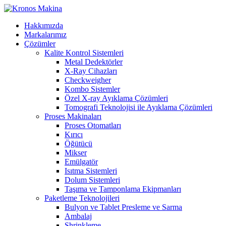
Hakkımızda
Markalarımız
Çözümler
Kalite Kontrol Sistemleri
Metal Dedektörler
X-Ray Cihazları
Checkweigher
Kombo Sistemler
Özel X-ray Ayıklama Çözümleri
Tomografi Teknolojisi ile Ayıklama Çözümleri
Proses Makinaları
Proses Otomatları
Kırıcı
Öğütücü
Mikser
Emülgatör
Isıtma Sistemleri
Dolum Sistemleri
Taşıma ve Tamponlama Ekipmanları
Paketleme Teknolojileri
Bulyon ve Tablet Presleme ve Sarma
Ambalaj
Shrinkleme