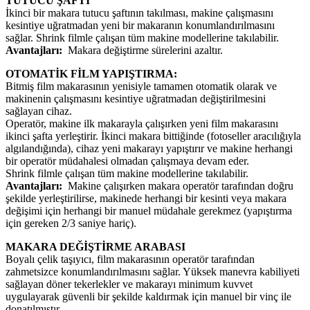
TUTUCU ŞAFTI
İkinci bir makara tutucu şaftının takılması, makine çalışmasını
kesintiye uğratmadan yeni bir makaranın konumlandırılmasını
sağlar. Shrink filmle çalışan tüm makine modellerine takılabilir.
Avantajları:
Makara değiştirme sürelerini azaltır.
OTOMATİK FİLM YAPIŞTIRMA:
Bitmiş film makarasının yenisiyle tamamen otomatik olarak ve
makinenin çalışmasını kesintiye uğratmadan değiştirilmesini
sağlayan cihaz.
Operatör, makine ilk makarayla çalışırken yeni film makarasını
ikinci şafta yerleştirir. İkinci makara bittiğinde (fotoseller aracılığıyla
algılandığında), cihaz yeni makarayı yapıştırır ve makine herhangi
bir operatör müdahalesi olmadan çalışmaya devam eder.
Shrink filmle çalışan tüm makine modellerine takılabilir.
Avantajları:
Makine çalışırken makara operatör tarafından doğru
şekilde yerleştirilirse, makinede herhangi bir kesinti veya makara
değişimi için herhangi bir manuel müdahale gerekmez (yapıştırma
için gereken 2/3 saniye hariç).
MAKARA DEĞİŞTİRME ARABASI
Boyalı çelik taşıyıcı, film makarasının operatör tarafından
zahmetsizce konumlandırılmasını sağlar. Yüksek manevra kabiliyeti
sağlayan döner tekerlekler ve makarayı minimum kuvvet
uygulayarak güvenli bir şekilde kaldırmak için manuel bir vinç ile
donatılmıştır.