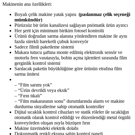
Makinenin ana özellikleri:
Boyalı çelik makine yatak yapısı
(paslanmaz çelik seçeneği
mümkündür)
Pürüzsüz bir ürün kanalizesi sağlayan pnömatik ürün ayırıcı
Her şerit için minimum birikim fotosel kontrolü
Ürünü doğrudan sarma alanına yönlendiren makine ile aynı
fazda sürekli hareketli çubuk konveyör
Sadece filmli paketleme sistemi
Makara tutucu şaftına monte edilmiş elektronik sensör ve
motorlu fren vasıtasıyla, bobin açma işlemleri sırasında film
gerginlik kontrol sistemi
Sarılacak paketin büyüklüğüne göre ürünün etrafına film
sarma ünitesi
– “Film sarımı yok”
– “Ürün devrildi veya eksik”
– “Fırın tıkalı”
– “Film makarasının sonu” durumlarında alarm ve makine
durdurma sinyallerine sahip otomatik kontroller
Dijital sıcaklık kontrol cihazları ve statik röleler ile sıcaklığın
otomatik olarak kontrol edildiği ve düzenlendiği metal örgülü
konveyörden oluşan ısıyla büzüşen fırın
Makine üzerindeki elektrik dolabı
Dokunmatik renkli ekrana sahip kontrol paneli