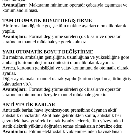
Avantajları:
Makaranın minimum operatör çabasıyla taşınması ve
konumlandırılması.
TAM OTOMATİK BOYUT DEĞİŞTİRME
Bir formattan diğerine geçişte tüm makine ayarları otomatik olarak
yapılır.
Avantajları:
Format değiştirme süreleri çok kısalır ve operatör
tarafından manuel müdahaleye gerek kalmaz.
YARI OTOMATİK BOYUT DEĞİŞTİRME
Bu makine, ambalajın genişliğine, uzunluğuna ve yüksekliğine göre
ambalaj kartonu oluşturma ünitesini otomatik olarak ayarlar.
Ayrıca, kartonun genişliğini ve yatay konumunu da otomatik olarak
ayarlar.
Diğer ayarlamalar manuel olarak yapılır (karton depolama, ürün giriş
kılavuzları vb.).
Avantajları:
Format değiştirme süreleri çok kısalır ve operatör
tarafından minimum düzeyde manuel müdahale gerekir.
ANTİ STATİK BARLAR
Antistatik barlar, hava iyonizasyonu prensibine dayanan aktif
antistatik cihazlardır. Aktif hale getirildikten sonra, antistatik bar
çevredeki havayı sürekli olarak iyonize ederek, film yüzeyindeki
statik elektrik yükünü doğrudan temas olmaksızın nötralize eder.
Avantajları:
Filmin elektrostatik yüklenmesinden kaynaklanan