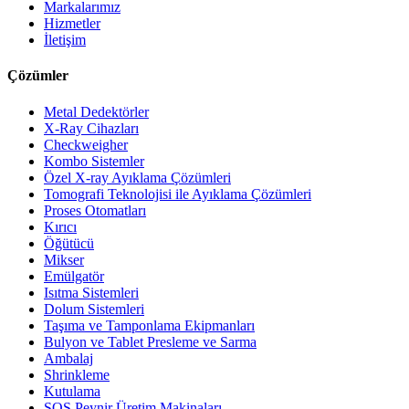
Markalarımız
Hizmetler
İletişim
Çözümler
Metal Dedektörler
X-Ray Cihazları
Checkweigher
Kombo Sistemler
Özel X-ray Ayıklama Çözümleri
Tomografi Teknolojisi ile Ayıklama Çözümleri
Proses Otomatları
Kırıcı
Öğütücü
Mikser
Emülgatör
Isıtma Sistemleri
Dolum Sistemleri
Taşıma ve Tamponlama Ekipmanları
Bulyon ve Tablet Presleme ve Sarma
Ambalaj
Shrinkleme
Kutulama
SOS Peynir Üretim Makinaları