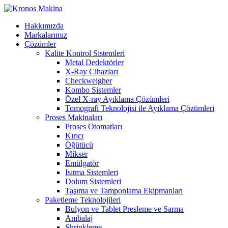
Hakkımızda
Markalarımız
Çözümler
Kalite Kontrol Sistemleri
Metal Dedektörler
X-Ray Cihazları
Checkweigher
Kombo Sistemler
Özel X-ray Ayıklama Çözümleri
Tomografi Teknolojisi ile Ayıklama Çözümleri
Proses Makinaları
Proses Otomatları
Kırıcı
Öğütücü
Mikser
Emülgatör
Isıtma Sistemleri
Dolum Sistemleri
Taşıma ve Tamponlama Ekipmanları
Paketleme Teknolojileri
Bulyon ve Tablet Presleme ve Sarma
Ambalaj
Shrinkleme