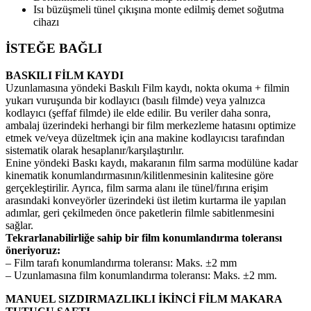
Isı büzüşmeli tünel çıkışına monte edilmiş demet soğutma
cihazı
İSTEĞE BAĞLI
BASKILI FİLM KAYDI
Uzunlamasına yöndeki Baskılı Film kaydı, nokta okuma + filmin
yukarı vuruşunda bir kodlayıcı (basılı filmde) veya yalnızca
kodlayıcı (şeffaf filmde) ile elde edilir. Bu veriler daha sonra,
ambalaj üzerindeki herhangi bir film merkezleme hatasını optimize
etmek ve/veya düzeltmek için ana makine kodlayıcısı tarafından
sistematik olarak hesaplanır/karşılaştırılır.
Enine yöndeki Baskı kaydı, makaranın film sarma modülüne kadar
kinematik konumlandırmasının/kilitlenmesinin kalitesine göre
gerçekleştirilir. Ayrıca, film sarma alanı ile tünel/fırına erişim
arasındaki konveyörler üzerindeki üst iletim kurtarma ile yapılan
adımlar, geri çekilmeden önce paketlerin filmle sabitlenmesini
sağlar.
Tekrarlanabilirliğe sahip bir film konumlandırma toleransı
öneriyoruz:
– Film tarafı konumlandırma toleransı: Maks. ±2 mm
– Uzunlamasına film konumlandırma toleransı: Maks. ±2 mm.
MANUEL SIZDIRMAZLIKLI İKİNCİ FİLM MAKARA