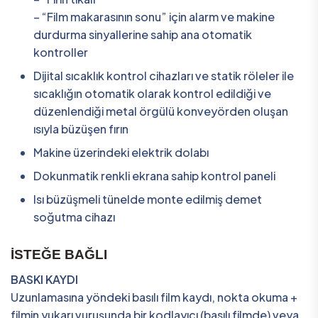
– “Film makarasının sonu” için alarm ve makine
durdurma sinyallerine sahip ana otomatik
kontroller
Dijital sıcaklık kontrol cihazları ve statik röleler ile
sıcaklığın otomatik olarak kontrol edildiği ve
düzenlendiği metal örgülü konveyörden oluşan
ısıyla büzüşen fırın
Makine üzerindeki elektrik dolabı
Dokunmatik renkli ekrana sahip kontrol paneli
Isı büzüşmeli tünelde monte edilmiş demet
soğutma cihazı
İSTEĞE BAĞLI
BASKI KAYDI
Uzunlamasına yöndeki basılı film kaydı, nokta okuma +
filmin yukarı vuruşunda bir kodlayıcı (basılı filmde) veya