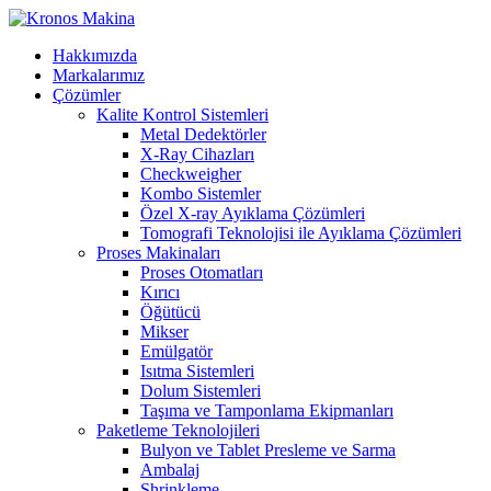
Hakkımızda
Markalarımız
Çözümler
Kalite Kontrol Sistemleri
Metal Dedektörler
X-Ray Cihazları
Checkweigher
Kombo Sistemler
Özel X-ray Ayıklama Çözümleri
Tomografi Teknolojisi ile Ayıklama Çözümleri
Proses Makinaları
Proses Otomatları
Kırıcı
Öğütücü
Mikser
Emülgatör
Isıtma Sistemleri
Dolum Sistemleri
Taşıma ve Tamponlama Ekipmanları
Paketleme Teknolojileri
Bulyon ve Tablet Presleme ve Sarma
Ambalaj
Shrinkleme