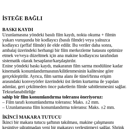
İSTEĞE BAĞLI
BASKI KAYDI
Uzunlamasına yöndeki basılı film kaydı, nokta okuma + filmin
yukarı vuruşunda bir kodlayıcı (basılı filmde) veya yalnızca
kodlayıcı (şeffaf filmde) ile elde edilir. Bu veriler daha sonra,
ambalaj üzerindeki herhangi bir film merkezleme hatasını optimize
etmek ve/veya düzeltmek için ana makine kodlayıcısı tarafından
sistematik olarak hesaplanır/karşılaştırılır.
Enine yöndeki baskı kaydı, makaranın film sarma modülüne kadar
kinematik konumlandırmasının/kilitlenmesinin kalitesine göre
gerçekleştirilir. Ayrıca, film sarma alanı ile tünel/fırına erişim
arasındaki konveyörler üzerindeki üst iletim kurtarma ile yapılan
adımlar, geri çekilmeden önce paketlerin filmle sabitlenmesini sağlar.
Tekrarlanabilirliğe
sahip bir film konumlandırma toleransı öneriyoruz:
– Film tarafı konumlandırma toleransı: Maks. ±2 mm.
– Uzunlamasına film konumlandırma toleransı: Maks. ±2 mm.
İKİNCİ MAKARA TUTUCU
İkinci bir makara tutucu şaftının takılması, makine çalışmasını
kesintiye uğratmadan yeni bir makarayı yerleştirmeyi sağlar. Shrink