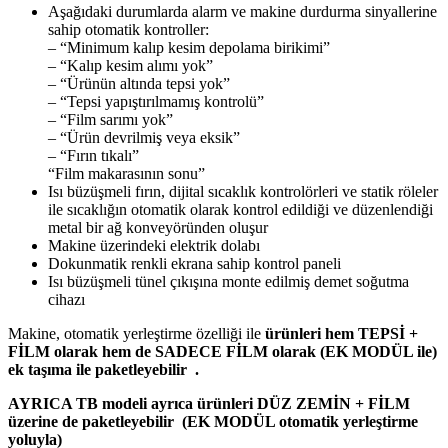
Aşağıdaki durumlarda alarm ve makine durdurma sinyallerine
sahip otomatik kontroller:
– “Minimum kalıp kesim depolama birikimi”
– “Kalıp kesim alımı yok”
– “Ürünün altında tepsi yok”
– “Tepsi yapıştırılmamış kontrolü”
– “Film sarımı yok”
– “Ürün devrilmiş veya eksik”
– “Fırın tıkalı”
“Film makarasının sonu”
Isı büzüşmeli fırın, dijital sıcaklık kontrolörleri ve statik röleler
ile sıcaklığın otomatik olarak kontrol edildiği ve düzenlendiği
metal bir ağ konveyöründen oluşur
Makine üzerindeki elektrik dolabı
Dokunmatik renkli ekrana sahip kontrol paneli
Isı büzüşmeli tünel çıkışına monte edilmiş demet soğutma
cihazı
Makine, otomatik yerleştirme özelliği ile
ürünleri hem TEPSİ +
FİLM olarak hem de SADECE FİLM olarak (EK MODÜL ile)
ek taşıma ile paketleyebilir .
AYRICA TB modeli ayrıca ürünleri DÜZ ZEMİN + FİLM
üzerine de paketleyebilir
(EK MODÜL otomatik yerleştirme
yoluyla)