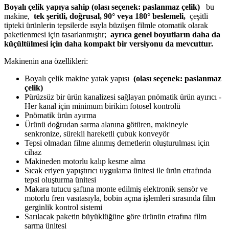
Boyalı çelik yapıya sahip (olası seçenek: paslanmaz çelik)
bu
makine,
tek şeritli, doğrusal, 90° veya 180° beslemeli,
çeşitli
tipteki ürünlerin tepsilerde ısıyla büzüşen filmle otomatik olarak
paketlenmesi için tasarlanmıştır;
ayrıca genel boyutların daha da
küçültülmesi için daha kompakt bir versiyonu da mevcuttur.
Makinenin ana özellikleri:
Boyalı çelik makine yatak yapısı
(olası seçenek: paslanmaz
çelik)
Pürüzsüz bir ürün kanalizesi sağlayan pnömatik ürün ayırıcı -
Her kanal için minimum birikim fotosel kontrolü
Pnömatik ürün ayırma
Ürünü doğrudan sarma alanına götüren, makineyle
senkronize, sürekli hareketli çubuk konveyör
Tepsi olmadan filme alınmış demetlerin oluşturulması için
cihaz
Makineden motorlu kalıp kesme alma
Sıcak eriyen yapıştırıcı uygulama ünitesi ile ürün etrafında
tepsi oluşturma ünitesi
Makara tutucu şaftına monte edilmiş elektronik sensör ve
motorlu fren vasıtasıyla, bobin açma işlemleri sırasında film
gerginlik kontrol sistemi
Sarılacak paketin büyüklüğüne göre ürünün etrafına film
sarma ünitesi