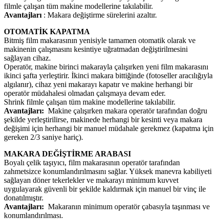
filmle çalışan tüm makine modellerine takılabilir.
Avantajları
: Makara değiştirme sürelerini azaltır.
OTOMATİK KAPATMA
Bitmiş film makarasının yenisiyle tamamen otomatik olarak ve
makinenin çalışmasını kesintiye uğratmadan değiştirilmesini
sağlayan cihaz.
Operatör, makine birinci makarayla çalışırken yeni film makarasını
ikinci şafta yerleştirir. İkinci makara bittiğinde (fotoseller aracılığıyla
algılanır), cihaz yeni makarayı kapatır ve makine herhangi bir
operatör müdahalesi olmadan çalışmaya devam eder.
Shrink filmle çalışan tüm makine modellerine takılabilir.
Avantajları:
Makine çalışırken makara operatör tarafından doğru
şekilde yerleştirilirse, makinede herhangi bir kesinti veya makara
değişimi için herhangi bir manuel müdahale gerekmez (kapatma için
gereken 2/3 saniye hariç).
MAKARA DEĞİŞTİRME ARABASI
Boyalı çelik taşıyıcı, film makarasının operatör tarafından
zahmetsizce konumlandırılmasını sağlar. Yüksek manevra kabiliyeti
sağlayan döner tekerlekler ve makarayı minimum kuvvet
uygulayarak güvenli bir şekilde kaldırmak için manuel bir vinç ile
donatılmıştır.
Avantajları:
Makaranın minimum operatör çabasıyla taşınması ve
konumlandırılması.