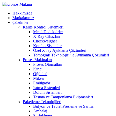
Hakkımızda
Markalarımız
Çözümler
Kalite Kontrol Sistemleri
Metal Dedektörler
X-Ray Cihazları
Checkweigher
Kombo Sistemler
Özel X-ray Ayıklama Çözümleri
Tomografi Teknolojisi ile Ayıklama Çözümleri
Proses Makinaları
Proses Otomatları
Kırıcı
Öğütücü
Mikser
Emülgatör
Isıtma Sistemleri
Dolum Sistemleri
Taşıma ve Tamponlama Ekipmanları
Paketleme Teknolojileri
Bulyon ve Tablet Presleme ve Sarma
Ambalaj
Shrinkleme