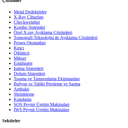
Çözümler
Metal Dedektörler
X-Ray Cihazları
Checkweigher
Kombo Sistemler
Özel X-ray Ayıklama Çözümleri
Tomografi Teknolojisi ile Ayıklama Çözümleri
Proses Otomatları
Kırıcı
Öğütücü
Mikser
Emülgatör
Isıtma Sistemleri
Dolum Sistemleri
Taşıma ve Tamponlama Ekipmanları
Bulyon ve Tablet Presleme ve Sarma
Ambalaj
Shrinkleme
Kutulama
SOS Peynir Üretim Makinaları
IWS Peynir Üretim Makinaları
Sektörler