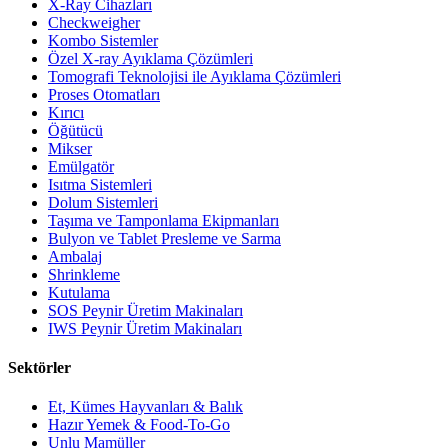
X-Ray Cihazları
Checkweigher
Kombo Sistemler
Özel X-ray Ayıklama Çözümleri
Tomografi Teknolojisi ile Ayıklama Çözümleri
Proses Otomatları
Kırıcı
Öğütücü
Mikser
Emülgatör
Isıtma Sistemleri
Dolum Sistemleri
Taşıma ve Tamponlama Ekipmanları
Bulyon ve Tablet Presleme ve Sarma
Ambalaj
Shrinkleme
Kutulama
SOS Peynir Üretim Makinaları
IWS Peynir Üretim Makinaları
Sektörler
Et, Kümes Hayvanları & Balık
Hazır Yemek & Food-To-Go
Unlu Mamüller