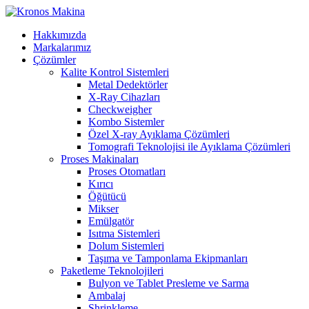
Hakkımızda
Markalarımız
Çözümler
Kalite Kontrol Sistemleri
Metal Dedektörler
X-Ray Cihazları
Checkweigher
Kombo Sistemler
Özel X-ray Ayıklama Çözümleri
Tomografi Teknolojisi ile Ayıklama Çözümleri
Proses Makinaları
Proses Otomatları
Kırıcı
Öğütücü
Mikser
Emülgatör
Isıtma Sistemleri
Dolum Sistemleri
Taşıma ve Tamponlama Ekipmanları
Paketleme Teknolojileri
Bulyon ve Tablet Presleme ve Sarma
Ambalaj
Shrinkleme