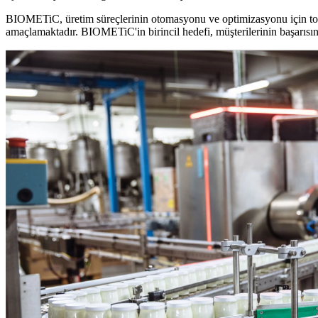
BIOMETiC, üretim süreçlerinin otomasyonu ve optimizasyonu için tomog
amaçlamaktadır. BIOMETiC'in birincil hedefi, müşterilerinin başarısını