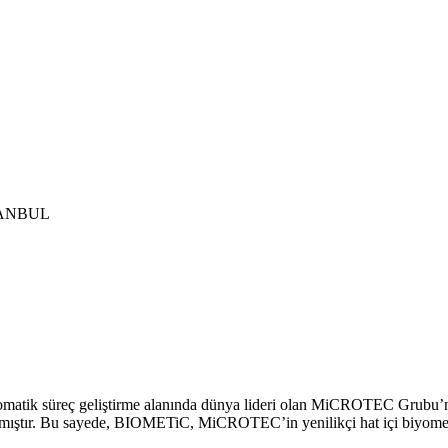
İSTANBUL
otomatik süreç geliştirme alanında dünya lideri olan MiCROTEC Grubu
lanmıştır. Bu sayede, BIOMETiC, MiCROTEC’in yenilikçi hat içi biyometr