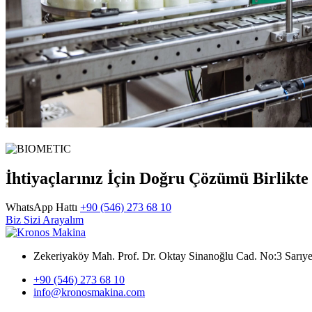
İhtiyaçlarınız İçin Doğru Çözümü Birlikt
WhatsApp Hattı
+90 (546) 273 68 10
Biz Sizi Arayalım
Zekeriyaköy Mah. Prof. Dr. Oktay Sinanoğlu Cad. No:3 Sar
+90 (546) 273 68 10
info@kronosmakina.com