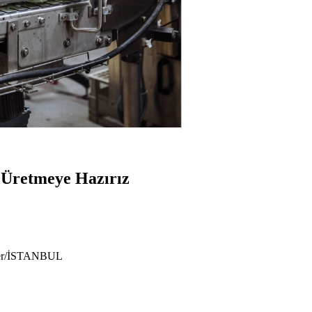
e Üretmeye Hazırız
ıyer/İSTANBUL