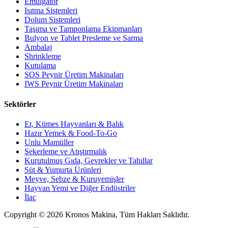
Emülgatör
Isıtma Sistemleri
Dolum Sistemleri
Taşıma ve Tamponlama Ekipmanları
Bulyon ve Tablet Presleme ve Sarma
Ambalaj
Shrinkleme
Kutulama
SOS Peynir Üretim Makinaları
IWS Peynir Üretim Makinaları
Sektörler
Et, Kümes Hayvanları & Balık
Hazır Yemek & Food-To-Go
Unlu Mamüller
Şekerleme ve Atıştırmalık
Kurutulmuş Gıda, Gevrekler ve Tahıllar
Süt & Yumurta Ürünleri
Meyve, Sebze & Kuruyemişler
Hayvan Yemi ve Diğer Endüstriler
İlaç
Copyright © 2026 Kronos Makina, Tüm Hakları Saklıdır.