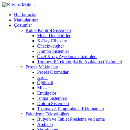
Hakkımızda
Markalarımız
Çözümler
Kalite Kontrol Sistemleri
Metal Dedektörler
X-Ray Cihazları
Checkweigher
Kombo Sistemler
Özel X-ray Ayıklama Çözümleri
Tomografi Teknolojisi ile Ayıklama Çözümleri
Proses Makinaları
Proses Otomatları
Kırıcı
Öğütücü
Mikser
Emülgatör
Isıtma Sistemleri
Dolum Sistemleri
Taşıma ve Tamponlama Ekipmanları
Paketleme Teknolojileri
Bulyon ve Tablet Presleme ve Sarma
Ambalaj
Shrinkleme