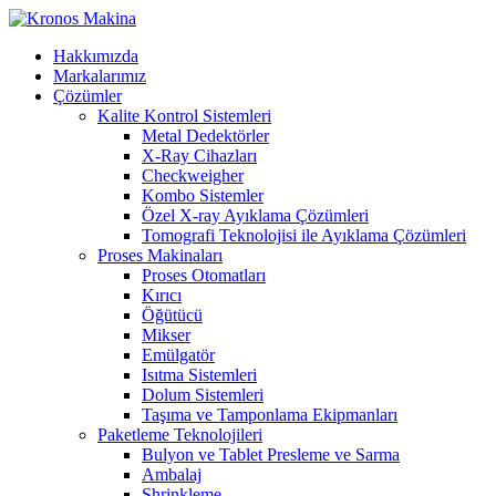
Hakkımızda
Markalarımız
Çözümler
Kalite Kontrol Sistemleri
Metal Dedektörler
X-Ray Cihazları
Checkweigher
Kombo Sistemler
Özel X-ray Ayıklama Çözümleri
Tomografi Teknolojisi ile Ayıklama Çözümleri
Proses Makinaları
Proses Otomatları
Kırıcı
Öğütücü
Mikser
Emülgatör
Isıtma Sistemleri
Dolum Sistemleri
Taşıma ve Tamponlama Ekipmanları
Paketleme Teknolojileri
Bulyon ve Tablet Presleme ve Sarma
Ambalaj
Shrinkleme