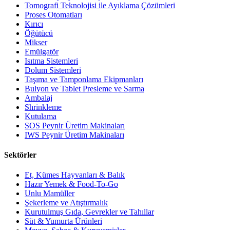
Tomografi Teknolojisi ile Ayıklama Çözümleri
Proses Otomatları
Kırıcı
Öğütücü
Mikser
Emülgatör
Isıtma Sistemleri
Dolum Sistemleri
Taşıma ve Tamponlama Ekipmanları
Bulyon ve Tablet Presleme ve Sarma
Ambalaj
Shrinkleme
Kutulama
SOS Peynir Üretim Makinaları
IWS Peynir Üretim Makinaları
Sektörler
Et, Kümes Hayvanları & Balık
Hazır Yemek & Food-To-Go
Unlu Mamüller
Şekerleme ve Atıştırmalık
Kurutulmuş Gıda, Gevrekler ve Tahıllar
Süt & Yumurta Ürünleri