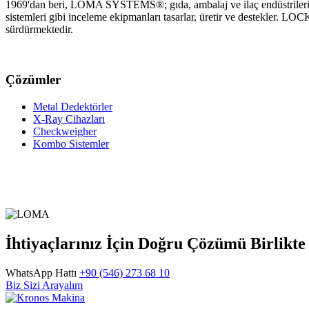
1969'dan beri, LOMA SYSTEMS®; gıda, ambalaj ve ilaç endüstrilerinde
sistemleri gibi inceleme ekipmanları tasarlar, üretir ve destekler. LOC
sürdürmektedir.
Çözümler
Metal Dedektörler
X-Ray Cihazları
Checkweigher
Kombo Sistemler
İhtiyaçlarınız İçin Doğru Çözümü Birlikt
WhatsApp Hattı
+90 (546) 273 68 10
Biz Sizi Arayalım