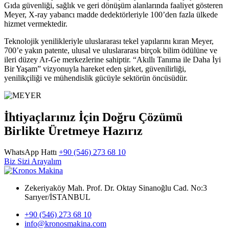
Gıda güvenliği, sağlık ve geri dönüşüm alanlarında faaliyet gösteren
Meyer, X-ray yabancı madde dedektörleriyle 100’den fazla ülkede
hizmet vermektedir.
Teknolojik yenilikleriyle uluslararası tekel yapılarını kıran Meyer,
700’e yakın patente, ulusal ve uluslararası birçok bilim ödülüne ve
ileri düzey Ar-Ge merkezlerine sahiptir. “Akıllı Tanıma ile Daha İyi
Bir Yaşam” vizyonuyla hareket eden şirket, güvenilirliği,
yenilikçiliği ve mühendislik gücüyle sektörün öncüsüdür.
İhtiyaçlarınız İçin Doğru Çözümü
Birlikte Üretmeye Hazırız
WhatsApp Hattı
+90 (546) 273 68 10
Biz Sizi Arayalım
Zekeriyaköy Mah. Prof. Dr. Oktay Sinanoğlu Cad. No:3
Sarıyer/İSTANBUL
+90 (546) 273 68 10
info@kronosmakina.com