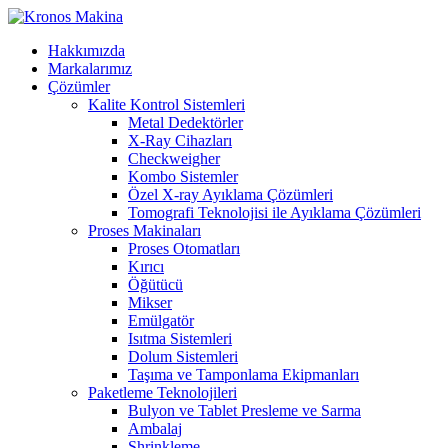
Hakkımızda
Markalarımız
Çözümler
Kalite Kontrol Sistemleri
Metal Dedektörler
X-Ray Cihazları
Checkweigher
Kombo Sistemler
Özel X-ray Ayıklama Çözümleri
Tomografi Teknolojisi ile Ayıklama Çözümleri
Proses Makinaları
Proses Otomatları
Kırıcı
Öğütücü
Mikser
Emülgatör
Isıtma Sistemleri
Dolum Sistemleri
Taşıma ve Tamponlama Ekipmanları
Paketleme Teknolojileri
Bulyon ve Tablet Presleme ve Sarma
Ambalaj
Shrinkleme