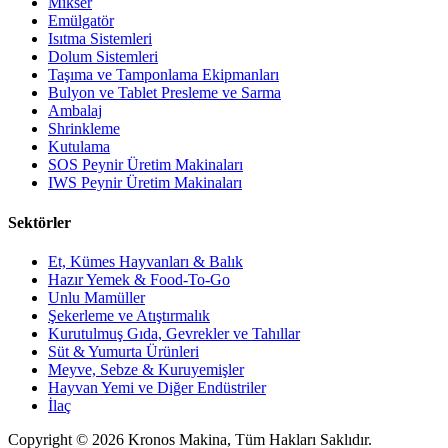
Mikser
Emülgatör
Isıtma Sistemleri
Dolum Sistemleri
Taşıma ve Tamponlama Ekipmanları
Bulyon ve Tablet Presleme ve Sarma
Ambalaj
Shrinkleme
Kutulama
SOS Peynir Üretim Makinaları
IWS Peynir Üretim Makinaları
Sektörler
Et, Kümes Hayvanları & Balık
Hazır Yemek & Food-To-Go
Unlu Mamüller
Şekerleme ve Atıştırmalık
Kurutulmuş Gıda, Gevrekler ve Tahıllar
Süt & Yumurta Ürünleri
Meyve, Sebze & Kuruyemişler
Hayvan Yemi ve Diğer Endüstriler
İlaç
Copyright © 2026 Kronos Makina, Tüm Hakları Saklıdır.